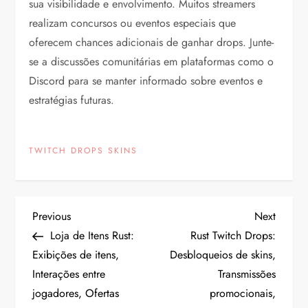
sua visibilidade e envolvimento. Muitos streamers
realizam concursos ou eventos especiais que
oferecem chances adicionais de ganhar drops. Junte-
se a discussões comunitárias em plataformas como o
Discord para se manter informado sobre eventos e
estratégias futuras.
TWITCH DROPS SKINS
P
Previous
Next
Previous
Next
Post
Post
Loja de Itens Rust:
Rust Twitch Drops:
o
Exibições de itens,
Desbloqueios de skins,
Interações entre
Transmissões
s
jogadores, Ofertas
promocionais,