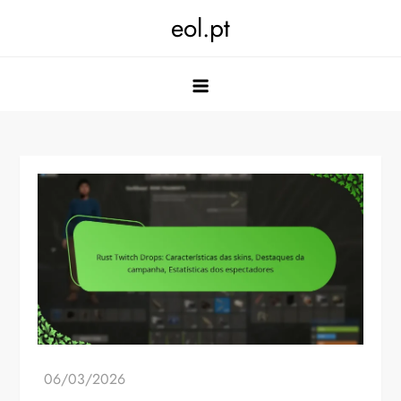
Skip
eol.pt
to
content