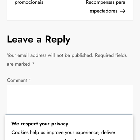
t
promocionais
Recompensas para
espectadores
n
a
Leave a Reply
v
Your email address will not be published.
Required fields
i
are marked
*
g
Comment
*
a
t
i
We respect your privacy
Cookies help us improve your experience, deliver
o