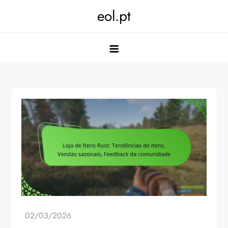
Skip
eol.pt
to
content