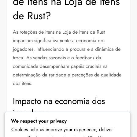
de itens na Loja de Itens
de Rust?
As rotações de itens na Loja de Itens de Rust
impactam significativamente a economia dos
jogadores, influenciando a procura e a dinâmica de
troca. As vendas sazonais e o feedback da
comunidade desempenham papéis cruciais na
determinação da raridade e perceções de qualidade
dos itens.
Impacto na economia dos
jogadores
We respect your privacy
As rotações de itens da Loja de Itens de Rust afetam
Cookies help us improve your experience, deliver
diretamente a economia dos jogadores ao alterar a