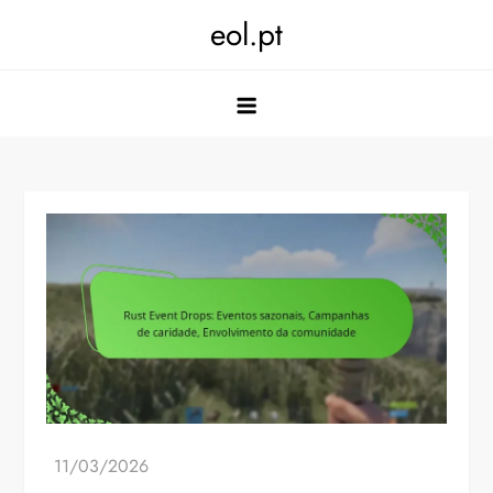
Skip
eol.pt
to
content