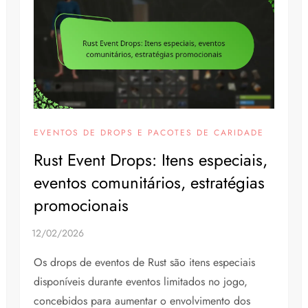
EVENTOS DE DROPS E PACOTES DE CARIDADE
Rust Event Drops: Itens especiais,
eventos comunitários, estratégias
promocionais
Os drops de eventos de Rust são itens especiais
disponíveis durante eventos limitados no jogo,
concebidos para aumentar o envolvimento dos