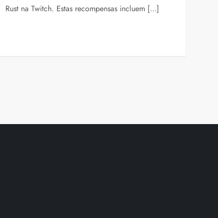
Rust na Twitch. Estas recompensas incluem […]