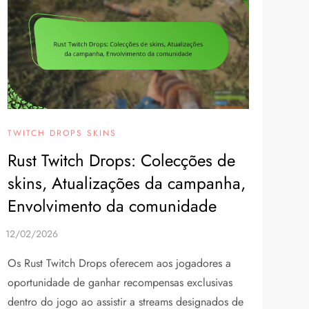
TWITCH DROPS SKINS
Rust Twitch Drops: Colecções de
skins, Atualizações da campanha,
Envolvimento da comunidade
Os Rust Twitch Drops oferecem aos jogadores a
oportunidade de ganhar recompensas exclusivas
dentro do jogo ao assistir a streams designados de