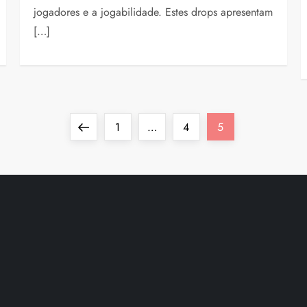
jogadores e a jogabilidade. Estes drops apresentam
[…]
Previous
Page
Page
Page
1
…
4
5
page