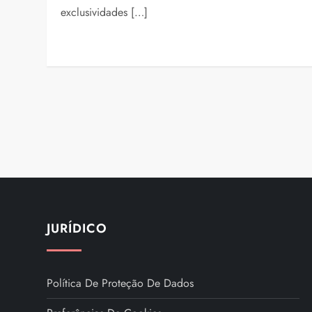
exclusividades […]
P
o
s
t
JURÍDICO
s
Política De Proteção De Dados
p